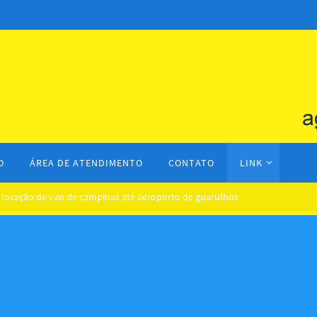
O
ÁREA DE ATENDIMENTO
CONTATO
LINK
a locação de van de campinas até aeroporto de guarulhos