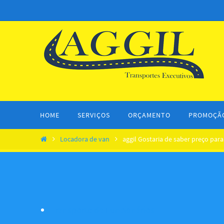
HOME
SERVIÇOS
ORÇAMENTO
PROMOÇÃ
Locadora de van
aggil Gostaria de saber preço par
Transporte de Funcionários