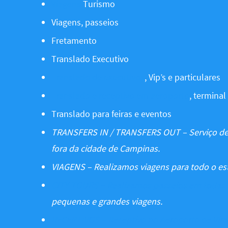
Viagens
Turismo
Viagens, passeios
Fretamento
Translado Executivo
Translado de executivos
, Vip’s e particulares
Translado e receptivo em aeroporto
, terminal
Translado para feiras e eventos
TRANSFERS IN / TRANSFERS OUT – Serviço de
fora da cidade de Campinas.
VIAGENS – Realizamos viagens para todo o e
CITY TOURS – Realizamos passeios em todas a
pequenas e grandes viagens.
RECEPTIVOS – Receptivo no Aeroporto de Vir