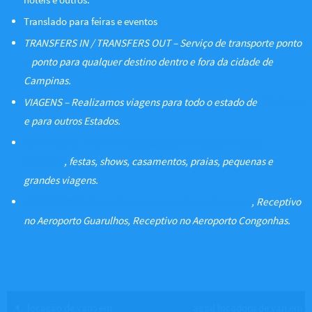
Translado para feiras e eventos
TRANSFERS IN / TRANSFERS OUT – Serviço de transporte ponto
a
ponto para qualquer destino dentro e fora da cidade de
Campinas.
VIAGENS – Realizamos viagens para todo o estado de
São Paulo
e para outros Estados.
CITY TOURS – Realizamos passeios em todas atrações
turísticas
, festas, shows, casamentos, praias, pequenas e
grandes viagens.
RECEPTIVOS – Receptivo no Aeroporto de Viracopos
, Receptivo
no Aeroporto Guarulhos, Receptivo no Aeroporto Congonhas.
locação de vans em
aggil locadora de van em