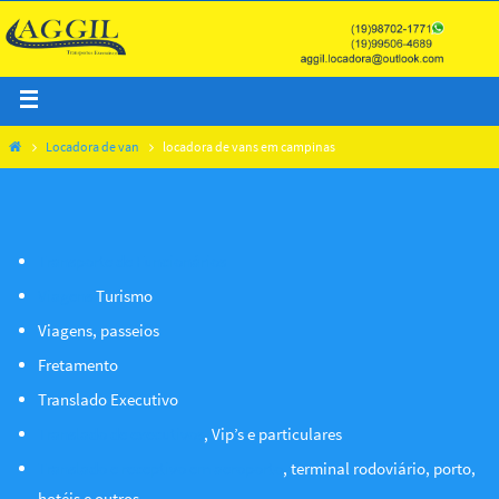
Locadora de van
locadora de vans em campinas
Transporte de Funcionários
Viagens
Turismo
Viagens, passeios
Fretamento
Translado Executivo
Translado de executivos
, Vip’s e particulares
Translado e receptivo em aeroporto
, terminal rodoviário, porto,
hotéis e outros.