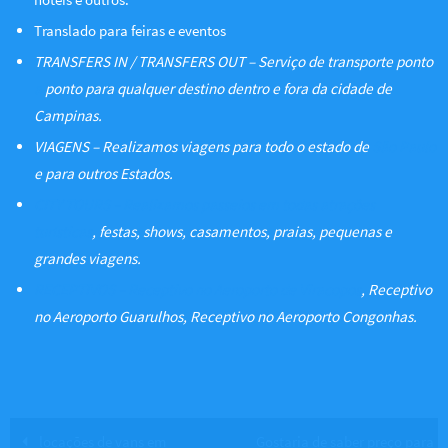
Translado para feiras e eventos
TRANSFERS IN / TRANSFERS OUT – Serviço de transporte ponto
a
ponto para qualquer destino dentro e fora da cidade de
Campinas.
VIAGENS – Realizamos viagens para todo o estado de
São Paulo
e para outros Estados.
CITY TOURS – Realizamos passeios em todas atrações
turísticas
, festas, shows, casamentos, praias, pequenas e
grandes viagens.
RECEPTIVOS – Receptivo no Aeroporto de Viracopos
, Receptivo
no Aeroporto Guarulhos, Receptivo no Aeroporto Congonhas.
locações de vans em
Gostaria de saber preço para